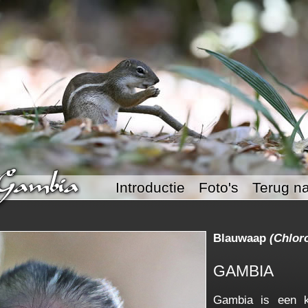
Introductie
Foto's
Terug na
Blauwaap
(Chlor
GAMBIA
Gambia is een k