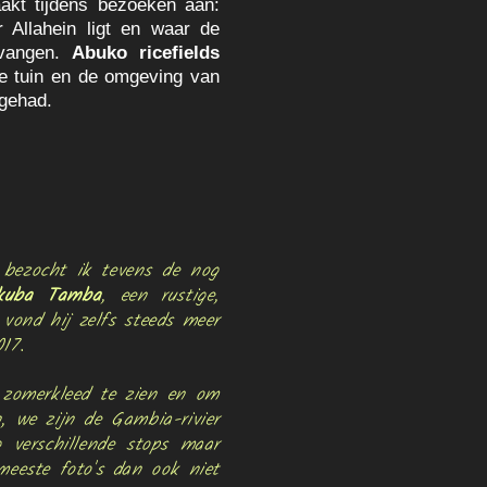
aakt tijdens bezoeken aan:
r Allahein ligt en waar de
tvangen.
Abuko ricefields
de tuin en de omgeving van
 gehad.
 bezocht ik tevens de nog
kuba Tamba
, een rustige,
 vond hij zelfs steeds meer
17.
zomerkleed te zien en om
, we zijn de Gambia-rivier
 verschillende stops maar
meeste foto's dan ook niet