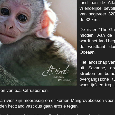
land aan de Atl
vriendelijke bevo
van ongeveer 320
de 32 km..
De rivier “The Ga
midden. Aan de n
wordt het land be
de westkant doo
Oceaan.
Het landschap van
uit Savanne, gr
struiken en bomen
overgangszone tu
woestijn) en trop
sen van o.a. Citrusbomen.
a rivier zijn moerassig en er komen Mangrovebossen voor
uden het zand vast dus gaan erosie tegen.