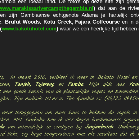
Gambia een ideaal land. De foto's op deze site zijn gem
www.marakissarivercampthegambia.nl
)
dat aan de rivie
en zijn Gambiaanse echtgenote Adama je hartelijk on
e
.
Brufut Woods
,
Kotu Creek, Fajara Golfcourse
en in 
(
www.bakotuhotel.com
)
waar we een heerlijke tijd hebben
is, in maart 2016, verbleef ik weer in Bakotu Hotel en
atsen,
Tanjeh, Tujereng
en
Faraba
. Mijn gids was
Yan
t een goede kennis van de plaatselijke vogels en bovendien
ijker. Zijn mobiele tel.nr in The Gambia is: (00)22 099540
 weer teruggegaan om meer kans te hebben de vogels in 
eken. Met Yankuba ben ik vier dagen landinwaarts gegaan
da
om uiteindelijk te eindigen bij
Janjanbureh
. Onderweg
rd licht, erg hoge temperaturen met als resultaat dat de 