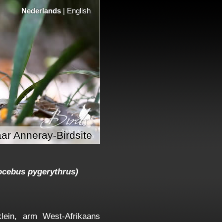
Nederlands
|
English
ar Anneray-Birdsite
ocebus pygerythrus)
lein, arm West-Afrikaans