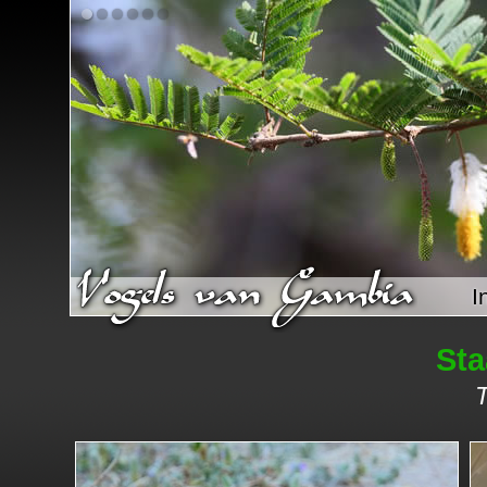
I
Sta
T