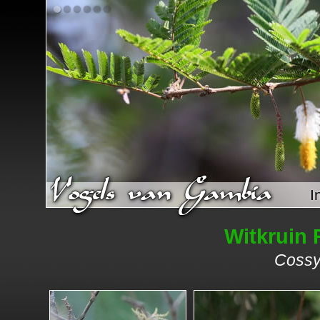
I
Witkruin 
Cossyp