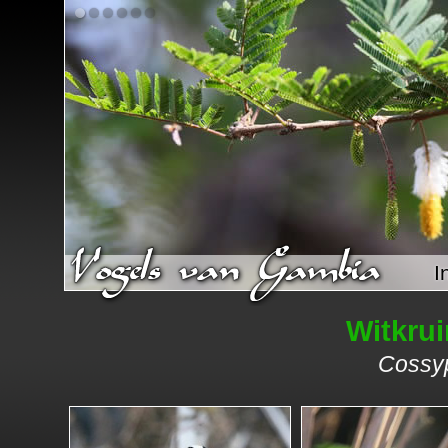
I
Witkru
Cossyp