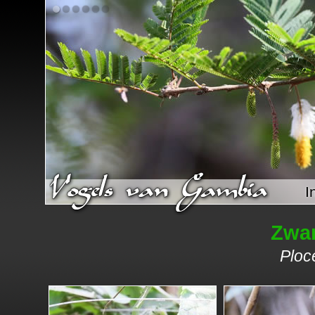
I
Zwa
Ploce