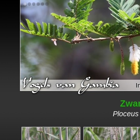
I
Zwa
Ploceus