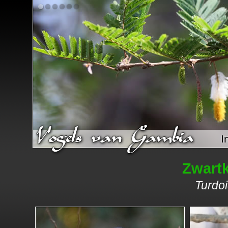
I
Zwart
Turdoi