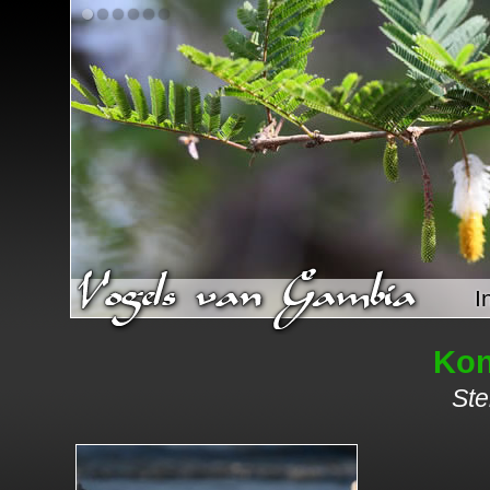
I
Kon
St