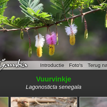
Introductie
Foto's
Terug na
Vuurvinkje
Lagonosticta senegala