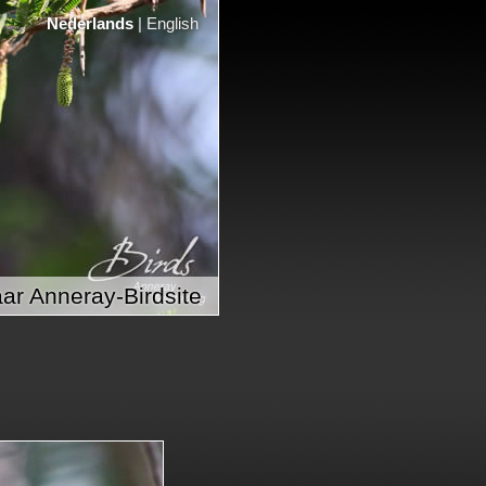
Nederlands
|
English
ar Anneray-Birdsite