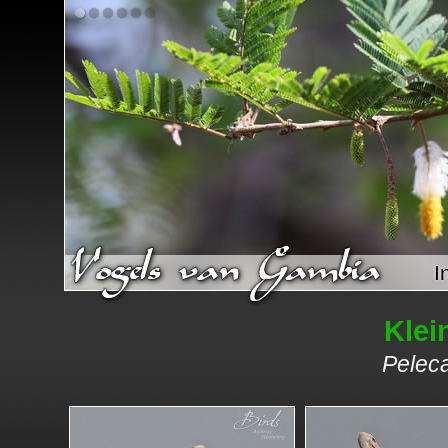
I
Klei
Pelec