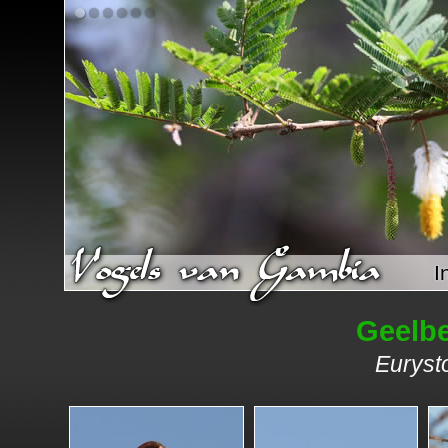
I
Geelbe
Euryst