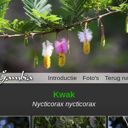
Introductie
Foto's
Terug na
Kwak
Nycticorax nycticorax