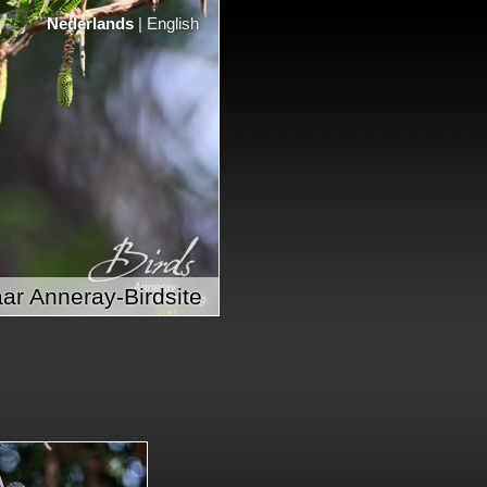
Nederlands
|
English
ar Anneray-Birdsite