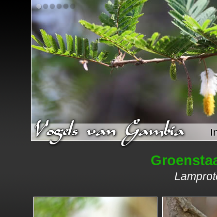
I
Groensta
Lamprot