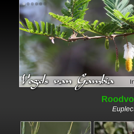
I
Roodvo
Euplec