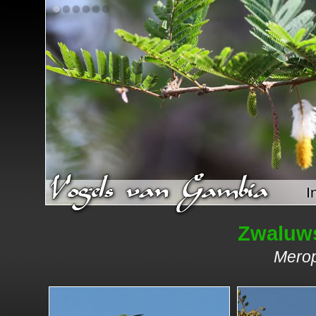
I
Zwaluws
Merop