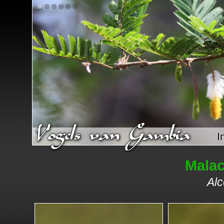
I
Malac
Alc