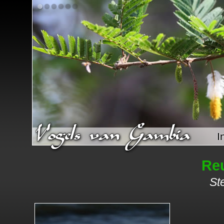
I
Re
St