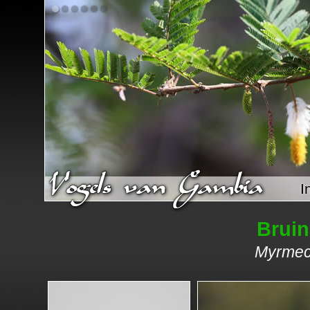
I
Bruin
Myrmeco