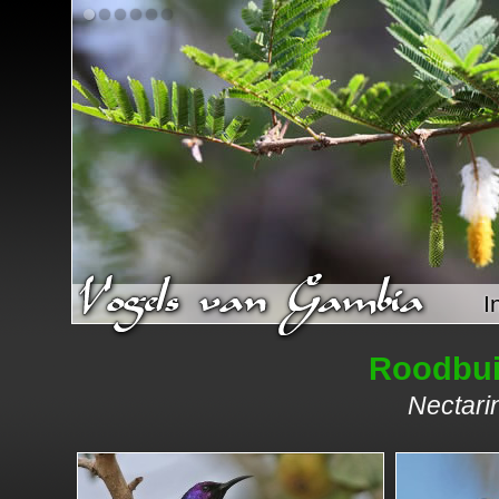
I
Roodbui
Nectari