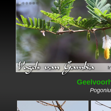
I
Geelvoorh
Pogoniu