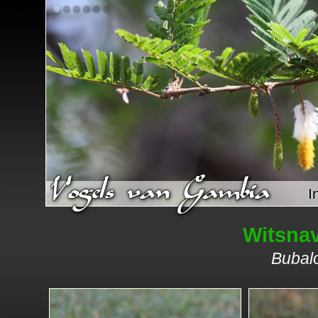
I
Witsnav
Bubalo