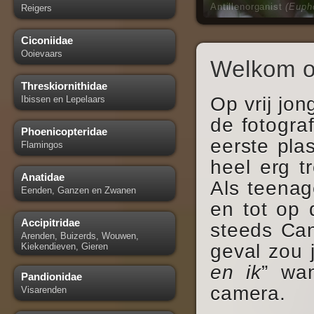
(Euph
Reigers
Ciconiidae
Ooievaars
Welkom o
Threskiornithidae
Op vrij jon
Ibissen en Lepelaars
de fotogra
Phoenicopteridae
eerste plas
Flamingos
heel erg t
Anatidae
Als teenag
Eenden, Ganzen en Zwanen
en tot op
Accipitridae
steeds Can
Arenden, Buizerds, Wouwen,
geval zou 
Kiekendieven, Gieren
en ik
” wan
Pandionidae
camera.
Visarenden