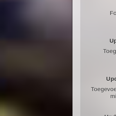
Fo
Up
Toeg
Upd
Toegevoe
mi