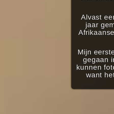
Alvast een
jaar ge
Afrikaans
Mijn eerst
gegaan i
kunnen fot
want het