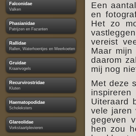
Een aantal
Falconidae
Valken
en fotogra
Het zo mo
Phasianidae
Patrijzen en Fazanten
vastlegge
vereist ve
Rallidae
Maar mijn 
Rallen, Waterhoentjes en Meerkoeten
daarom zal
Gruidae
mij nog ni
Kraanvogels
Met deze si
Recurvirostridae
Kluten
inspirere
Uiteraard 
Haematopodidae
Scholeksters
vele jaren
gegeven v
Glareolidae
hen zou he
Vorkstaartplevieren