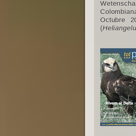
Wetensch
Colombian
Octubre 2
(
Heliangel