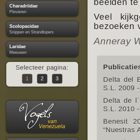
beelden te
Charadriidae
Plevieren
Veel kijk
bezoeken v
Scolopacidae
Snippen en Strandlopers
Anneray W
Laridae
Meeuwen
Publicaties
Selecteer pagina:
1
2
3
Delta del
S.L. 2009 
Delta de l
S.L. 2010 
Benesit 2
“Nuestras 