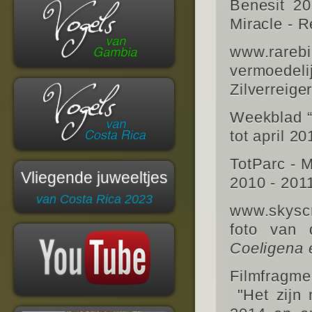
Benesit 20
Miracle - R
www.rarebi
vermoedeli
Zilverreige
Weekblad “
tot april 20
TotParc - M
Vliegende juweeltjes
2010 - 2011
van Costa Rica 2023
www.skyscr
foto van 
Coeligena 
Filmfragm
"Het zijn 