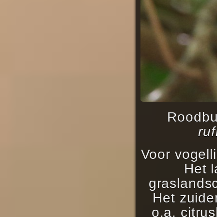
Roodbu
ruf
Voor vogell
Het 
graslands
Het zuide
o.a. citr