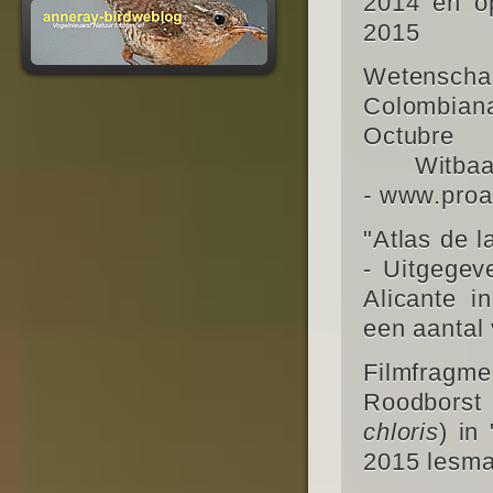
2014 en op
2015
Wetensch
Colombian
Octub
Witbaard
-
www.proa
"Atlas de l
- Uitgegev
Alicante i
een aantal 
Filmfragmen
Roodborst 
chloris
) in
2015 lesmat