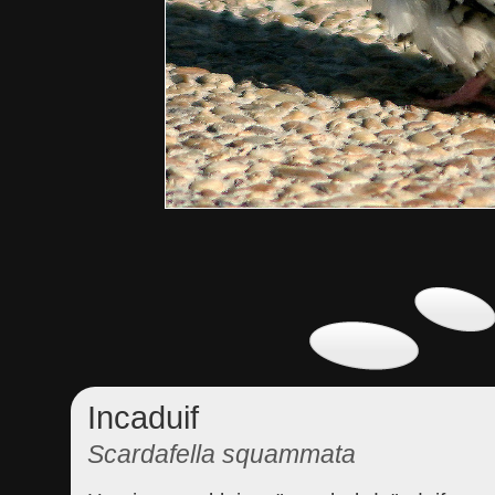
Incaduif
Scardafella squammata