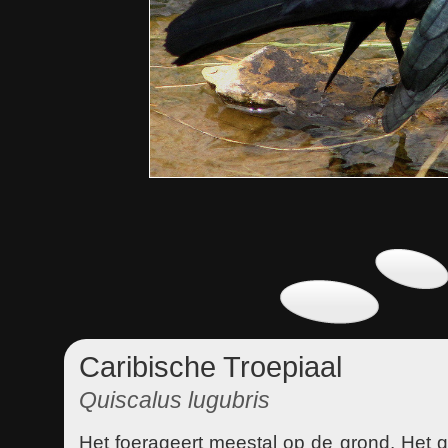
Caribische Troepiaal
Quiscalus lugubris
Het foerageert meestal op de grond. Het g