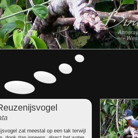
euzenijsvogel
ata
vogel zat meestal op een tak terwijl
e, dook dan inneens, direct het water