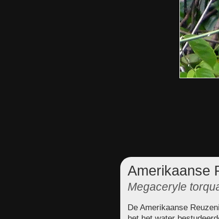
Amerikaanse R
Megaceryle torqu
De Amerikaanse Reuzenijs
het het water bestudeerd