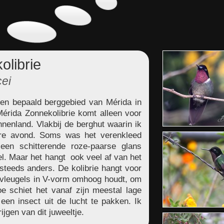
olibrie
ei
en bepaald berggebied van Mérida in
érida Zonnekolibrie komt alleen voor
nenland. Vlakbij de berghut waarin ik
ere avond. Soms was het verenkleed
een schitterende roze-paarse glans
l. Maar het hangt ook veel af van het
k steeds anders. De kolibrie hangt voor
n vleugels in V-vorm omhoog houdt, om
oe schiet het vanaf zijn meestal lage
een insect uit de lucht te pakken. Ik
jgen van dit juweeltje.