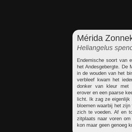
Mérida Zonnek
Heliangelus spenc
Endemische soort van e
het Andesgebergte. De M
in de wouden van het bin
verbleef kwam het ied
donker van kleur met 
erover en een paarse kee
licht. Ik zag ze eigenlij
bloemen waarbij het zij
zich te voeden. Af en t
zitplaats naar voren om 
kon maar geen genoeg kri