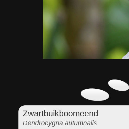
Zwartbuikboomeend
Dendrocygna autumnalis