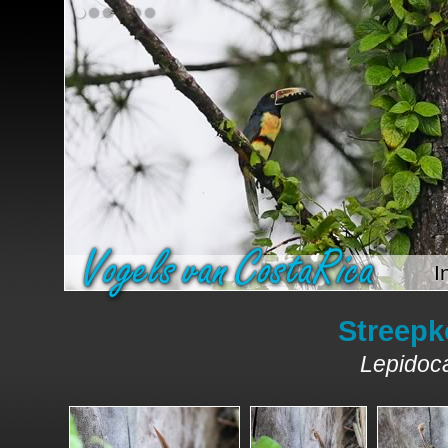
I
Streep
Lepidoca