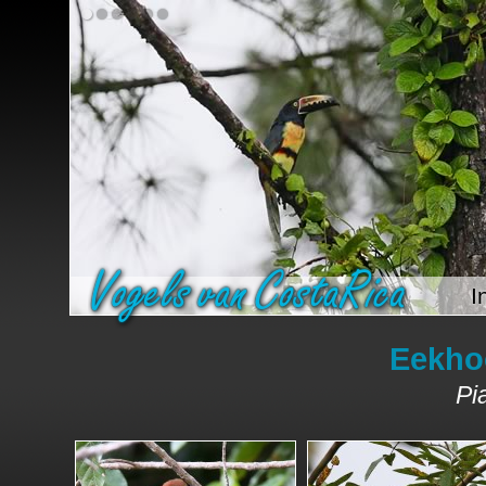
I
Eekho
Pi