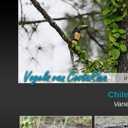
I
Chile
Vane