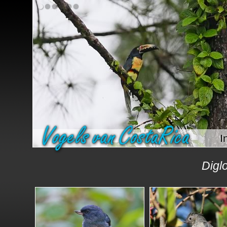
I
Digl