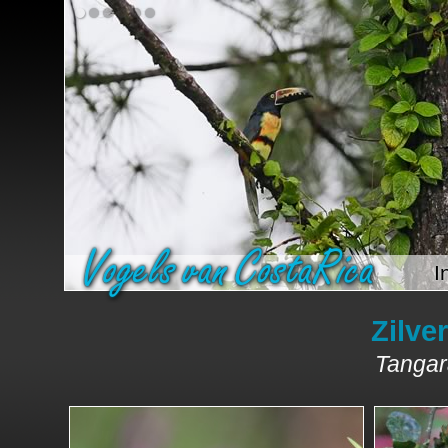
I
Zilve
Tangar