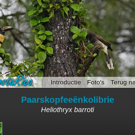
Introductie
Foto's
Terug na
Paarskopfeeënkolibrie
Heliothryx barroti