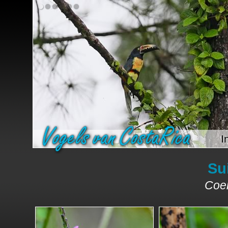
I
Su
Coer