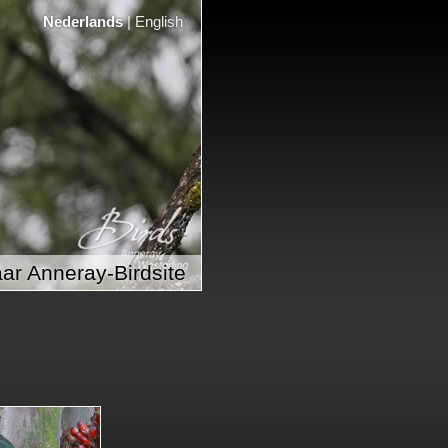
Nederlands
|
English
ar Anneray-Birdsite