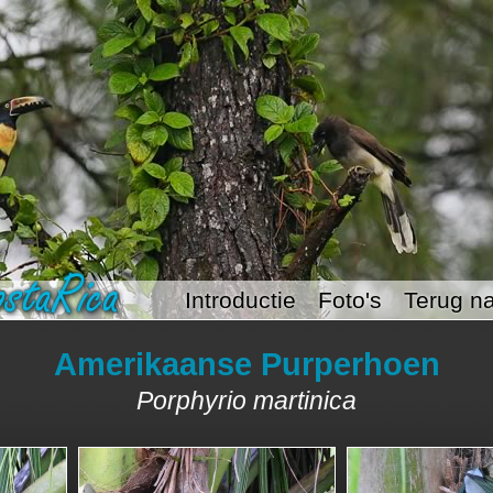
Introductie
Foto's
Terug na
Amerikaanse Purperhoen
Porphyrio martinica