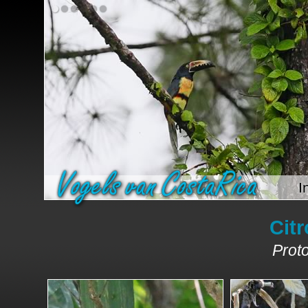
I
Cit
Proto