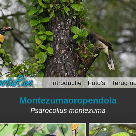
Introductie
Foto's
Terug na
Montezumaoropendola
Psarocolius montezuma