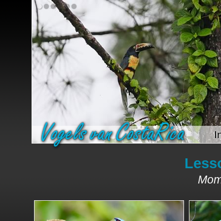
I
Less
Momo