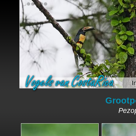
I
Grootp
Pezop