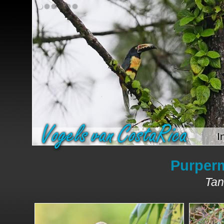
I
Purper
Tan