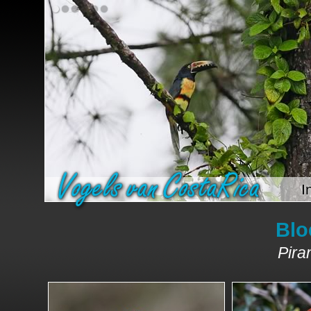
I
Blo
Pira