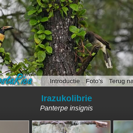
Introductie
Foto's
Terug na
Irazukolibrie
Panterpe insignis