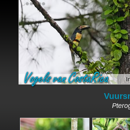
I
Vuursn
Pterog