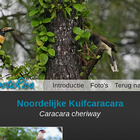
Introductie
Foto's
Terug na
Noordelijke Kuifcaracara
Caracara cheriway