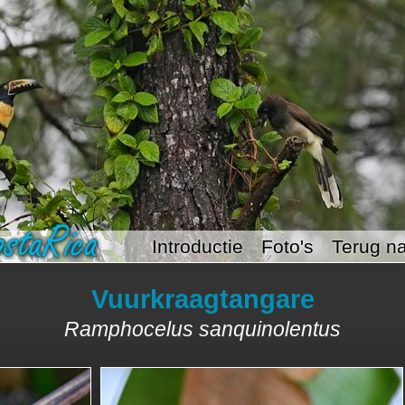
Introductie
Foto's
Terug na
Vuurkraagtangare
Ramphocelus sanquinolentus