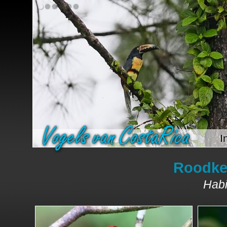
I
Roodke
Habi