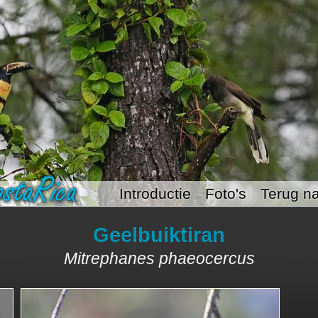
Introductie
Foto's
Terug na
Geelbuiktiran
Mitrephanes phaeocercus