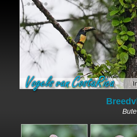
I
Breedv
Bute