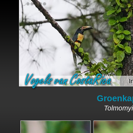
I
Groenka
Tolmomyi