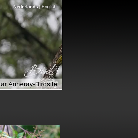
Nederlands
|
English
ar Anneray-Birdsite