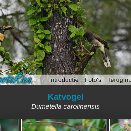
Introductie
Foto's
Terug na
Katvogel
Dumetella carolinensis